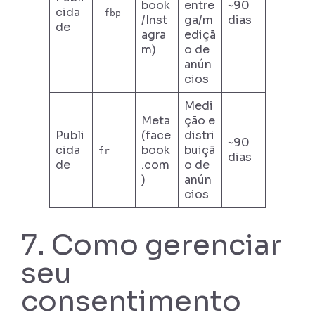
book
entre
~90
cida
_fbp
/Inst
ga/m
dias
de
agra
ediçã
m)
o de
anún
cios
Medi
Meta
ção e
Publi
(face
distri
~90
cida
book
buiçã
fr
dias
de
.com
o de
)
anún
cios
7. Como gerenciar
seu
consentimento