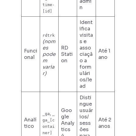
admi
time-
n
[id]
Ident
ifica
visita
rdtrk
(nom
s e
es
RD
asso
Funci
Até 1
pode
Stati
ciaçã
onal
ano
m
on
o a
varia
form
r)
ulári
os/le
ad
Disti
ngue
Goo
usuár
,
_ga
_
gle
ios/
Analí
Até 2
ga_[c
Analy
sess
tico
anos
ontai
tics
ões
ner]
4
para