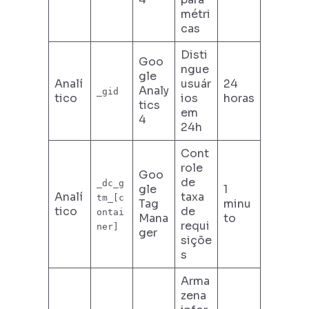
métri
cas
Disti
Goo
ngue
gle
Analí
usuár
24
Analy
_gid
tico
ios
horas
tics
em
4
24h
Cont
role
Goo
de
_dc_g
gle
1
Analí
taxa
tm_[c
Tag
minu
tico
de
ontai
Mana
to
requi
ner]
ger
siçõe
s
Arma
zena