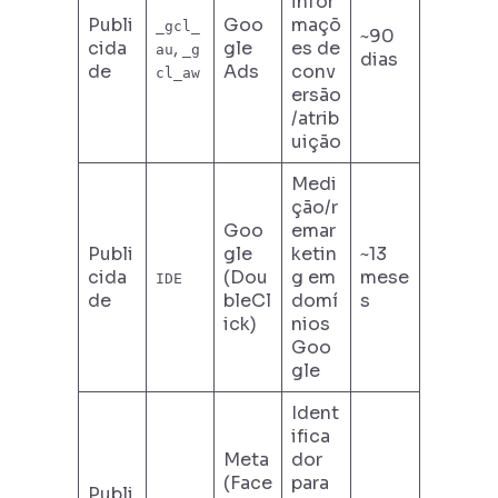
infor
Publi
Goo
maçõ
_gcl_
~90
cida
,
gle
es de
au
_g
dias
de
Ads
conv
cl_aw
ersão
/atrib
uição
Medi
ção/r
Goo
emar
Publi
gle
ketin
~13
cida
(Dou
g em
mese
IDE
de
bleCl
domí
s
ick)
nios
Goo
gle
Ident
ifica
Meta
dor
(Face
para
Publi