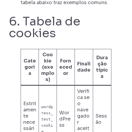
tabela abaixo traz exemplos comuns.
6. Tabela de
cookies
Coo
Dura
Cate
kie
Forn
Finali
ção
gori
(exe
eced
dade
típic
a
mplo
or
a
s)
Verifi
ca se
Estrit
o
wordp
amen
nave
Wor
ress_
te
gado
Sess
dPre
test_
nece
r
ão
ss
cooki
ssári
aceit
e