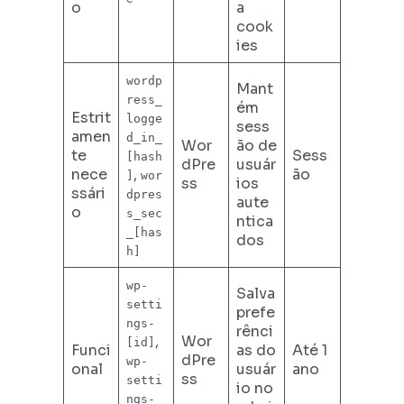
o
a
cook
ies
wordp
Mant
ress_
ém
Estrit
logge
sess
amen
d_in_
Wor
ão de
te
Sess
[hash
dPre
usuár
nece
,
ão
]
wor
ss
ios
ssári
dpres
aute
o
s_sec
ntica
_[has
dos
h]
wp-
Salva
setti
prefe
ngs-
rênci
,
Wor
[id]
Funci
as do
Até 1
dPre
wp-
onal
usuár
ano
ss
setti
io no
ngs-