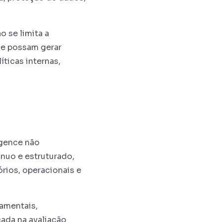
 se limita a
ue possam gerar
íticas internas,
igence não
nuo e estruturado,
órios, operacionais e
amentais,
cada na avaliação