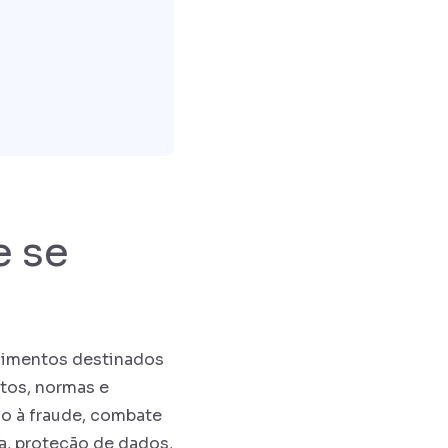
e se
edimentos destinados
tos, normas e
ão à fraude, combate
a, proteção de dados,