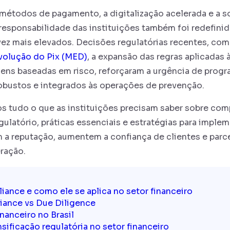
étodos de pagamento, a digitalização acelerada e a s
 responsabilidade das instituições também foi redefini
vez mais elevados. Decisões regulatórias recentes, co
olução do Pix (MED)
, a expansão das regras aplicadas à
ens baseadas em risco, reforçaram a urgência de prog
obustos e integrados às operações de prevenção.
s tudo o que as instituições precisam saber sobre comp
ulatório, práticas essenciais e estratégias para imple
m a reputação, aumentem a confiança de clientes e parc
eração.
iance e como ele se aplica no setor financeiro
ance vs Due Diligence
nanceiro no Brasil
nsificação regulatória no setor financeiro