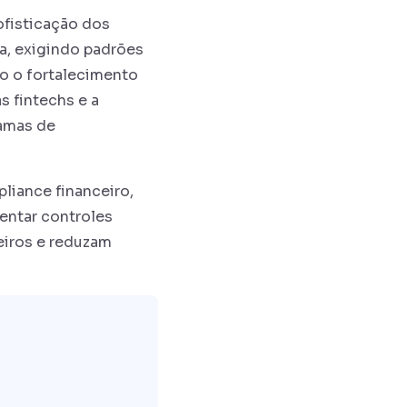
ofisticação dos
da, exigindo padrões
mo o fortalecimento
s fintechs e a
ramas de
liance financeiro,
mentar controles
eiros e reduzam