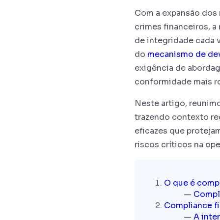
Com a expansão dos m
crimes financeiros, a
de integridade cada 
do
mecanismo de dev
exigência de abordag
conformidade mais r
Neste artigo, reunimo
trazendo contexto reg
eficazes que proteja
riscos críticos na op
O que é compl
Compli
Compliance fi
A inte