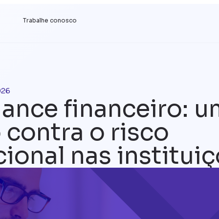
s
Trabalhe conosco
026
ance financeiro: u
contra o risco
ional nas institui