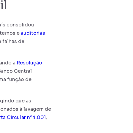
il
aís consolidou
nternos e
auditorias
e falhas de
cando a
Resolução
 Banco Central
uma função de
igindo que as
cionados à lavagem de
ta Circular nº4.001
,