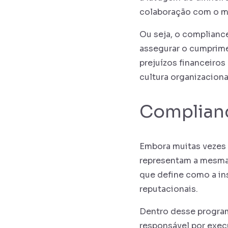
colaboração com o me
Ou seja, o complianc
assegurar o cumprime
prejuízos financeiros
cultura organizacion
Complianc
Embora muitas vezes 
representam a mesma 
que define como a ins
reputacionais.
Dentro desse program
responsável por execu