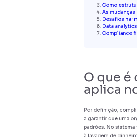
Como estrutur
As mudanças 
Desafios na i
Data analytic
Compliance fi
O que é 
aplica n
Por definição, compl
a garantir que uma o
padrões. No sistema 
à lavagem de dinheir