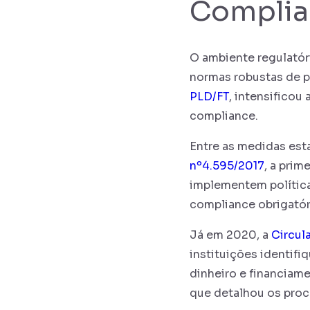
Complian
O ambiente regulatóri
normas robustas de p
PLD/FT
, intensificou
compliance.
Entre as medidas es
nº4.595/2017
, a prim
implementem política
compliance obrigatór
Já em 2020, a
Circul
instituições identif
dinheiro e financiam
que detalhou os proc